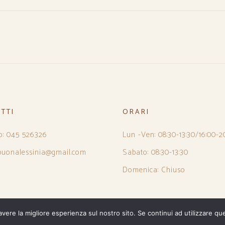
TTI
ORARI
o: 045 526326
Lun -Ven: 08:30-13:30/16:00-2
 buonalessinia@gmail.com
Sabato: 08:30-13:30
Domenica: Chiuso
avere la migliore esperienza sul nostro sito. Se continui ad utilizzare qu