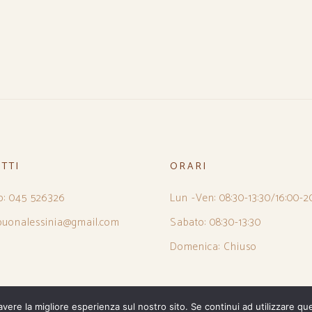
TTI
ORARI
o: 045 526326
Lun -Ven: 08:30-13:30/16:00-2
 buonalessinia@gmail.com
Sabato: 08:30-13:30
Domenica: Chiuso
avere la migliore esperienza sul nostro sito. Se continui ad utilizzare qu