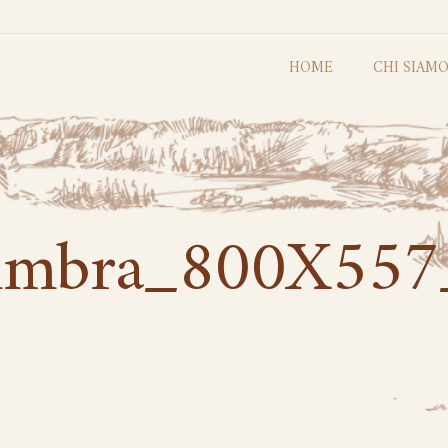
HOME
CHI SIAM
imbra_800X557