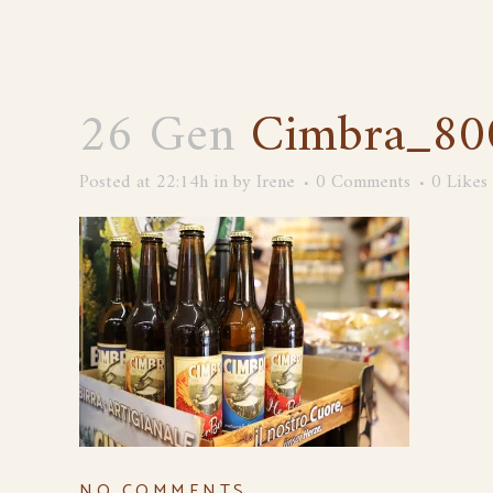
26 Gen
Cimbra_80
Posted at 22:14h
in
by
Irene
0 Comments
0
Likes
NO COMMENTS