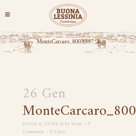
MonteCarcaro_800X557_2
26 Gen
MonteCarcaro_80
Posted at 23:36h
in
by
Irene
0
Comments
0
Likes