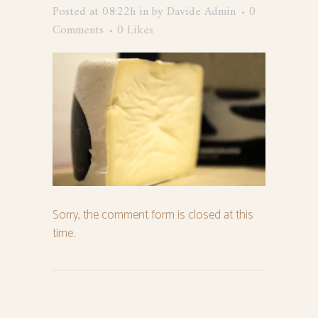
Posted at 08:22h
in
by
Davide Admin
0
Comments
0
Likes
Sorry, the comment form is closed at this
time.