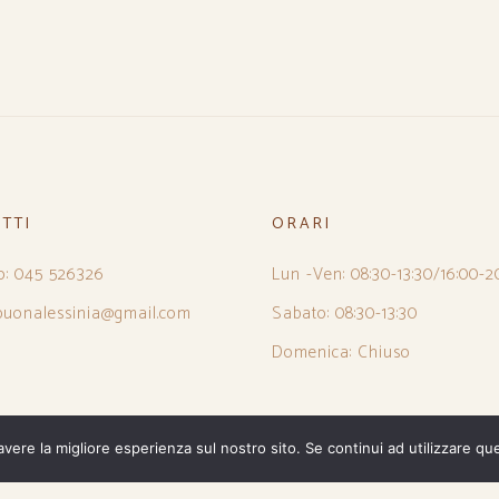
TTI
ORARI
o: 045 526326
Lun -Ven: 08:30-13:30/16:00-2
 buonalessinia@gmail.com
Sabato: 08:30-13:30
Domenica: Chiuso
avere la migliore esperienza sul nostro sito. Se continui ad utilizzare qu