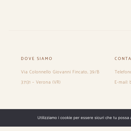
DOVE SIAMO
CONTA
Via Colonnello Giovanni Fincato, 39/B
Telefon
37131 – Verona (VR)
E-mail:
Utilizziamo i cookie per essere sicuri che tu possa 
PRIVACY POLICY