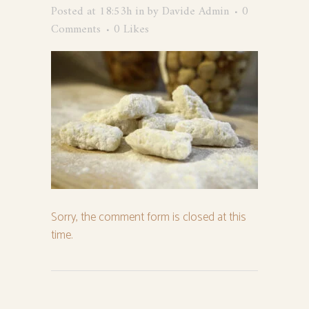
Posted at 18:53h
in
by
Davide Admin
0
Comments
0
Likes
Sorry, the comment form is closed at this
time.