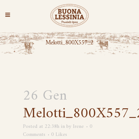
Melotti_800X557_2
26 Gen
Melotti_800X557_
Posted at 22:38h
in
by
Irene
0
Comments
0
Likes