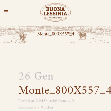
Monte_800X557_4
26 Gen
Monte_800X557_
Posted at 23:48h
in
by
Irene
0
Comments
0
Likes