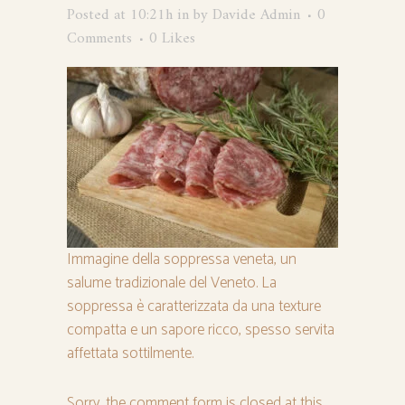
Posted at 10:21h
in
by
Davide Admin
0
Comments
0
Likes
Immagine della soppressa veneta, un
salume tradizionale del Veneto. La
soppressa è caratterizzata da una texture
compatta e un sapore ricco, spesso servita
affettata sottilmente.
Sorry, the comment form is closed at this