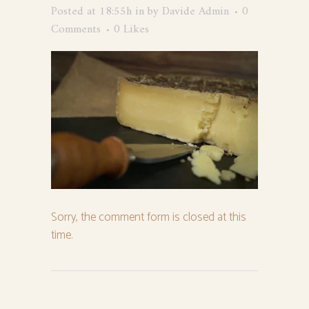
Posted at 18:55h
in
by
Davide Admin
0
Comments
0
Likes
Sorry, the comment form is closed at this
time.