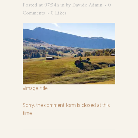
Posted at 07:54h
in
by
Davide Admin
0
Comments
0
Likes
#image_title
Sorry, the comment form is closed at this
time.