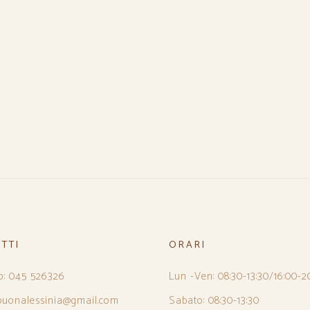
TTI
ORARI
o: 045 526326
Lun -Ven: 08:30-13:30/16:00-2
 buonalessinia@gmail.com
Sabato: 08:30-13:30