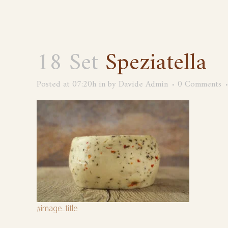
18 Set
Speziatella
Posted at 07:20h
in
by
Davide Admin
0 Comments
#image_title