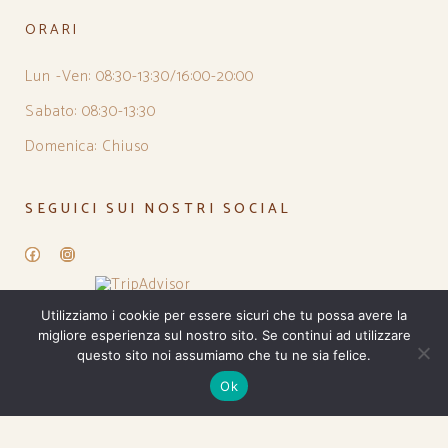
ORARI
Lun -Ven: 08:30-13:30/16:00-20:00
Sabato: 08:30-13:30
Domenica: Chiuso
SEGUICI SUI NOSTRI SOCIAL
Facebook
Instagram
Utilizziamo i cookie per essere sicuri che tu possa avere la
migliore esperienza sul nostro sito. Se continui ad utilizzare
questo sito noi assumiamo che tu ne sia felice.
Ok
PRIVACY POLICY
© COPYRIGHT 2021 – ALL RIGHTS RESERVE