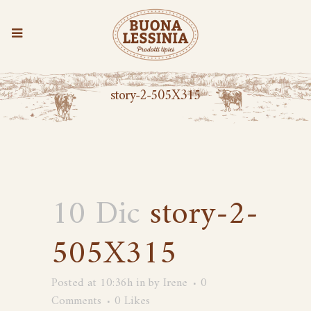
story-2-505X315
10 Dic
story-2-
505X315
Posted at 10:36h
in
by
Irene
0
Comments
0
Likes