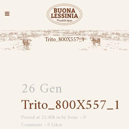
Trito_800X557_1
26 Gen
Trito_800X557_1
Posted at 21:40h
in
by
Irene
0
Comments
0
Likes