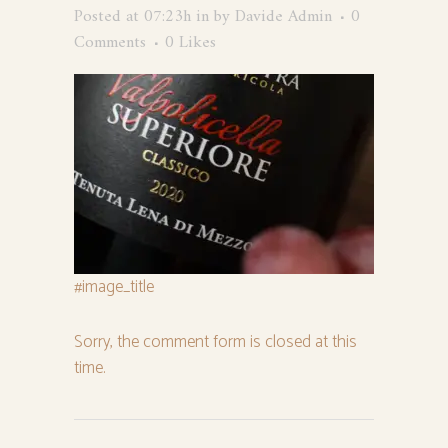
Posted at 07:23h
in
by
Davide Admin
0
Comments
0
Likes
#image_title
Sorry, the comment form is closed at this
time.